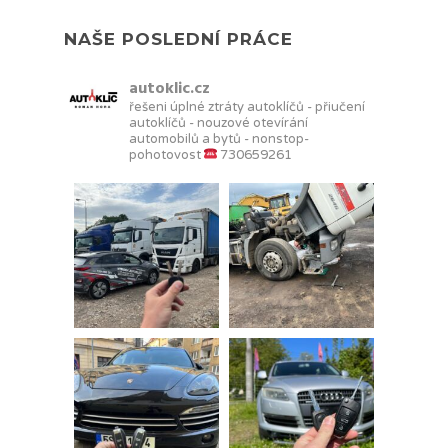
NAŠE POSLEDNÍ PRÁCE
autoklic.cz
řešeni úplné ztráty autoklíčů - přiučení
autoklíčů - nouzové otevírání
automobilů a bytů - nonstop-
pohotovost
730659261