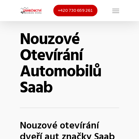
Skip
Menu
+420 730 659 261
to
main
Nouzové
content
Otevírání
Automobilů
Saab
Nouzové otevírání
dveří aut značky Saab